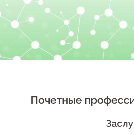
Перейти
к
содержимому
Почетные професси
Заслу