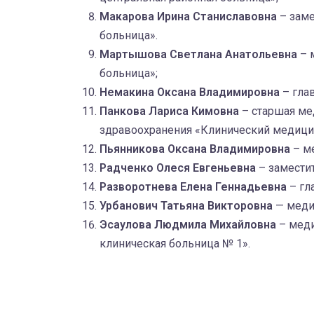
Макарова Ирина Станиславовна
– зам
больница».
Мартышова Светлана Анатольевна
– 
больница»;
Немакина Оксана Владимировна
– гла
Панкова Лариса Кимовна
– старшая ме
здравоохранения «Клинический медицин
Пьянникова Оксана Владимировна
– ме
Радченко Олеся Евгеньевна
– заместит
Разворотнева Елена Геннадьевна
– гл
Урбанович Татьяна Викторовна
— медиц
Эсаулова Людмила Михайловна
– меди
клиническая больница № 1».