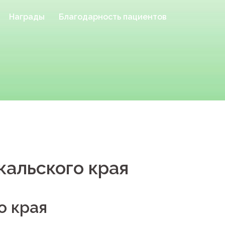
Награды
Благодарность пациентов
альского края
о края