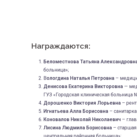
Награждаются:
Беломестнова Татьяна Александровн
больница»;
В
ологдина Наталья Петровна
– медици
Денисова Екатерина Викторовна
— мед
ГУЗ «Городская клиническая больница №
Дорошенко Виктория Лорьевна
– рент
Игнатьева Алла Борисовна
– санитарк
Коновалов Николай Николаевич
– глав
Лисина Людмила Борисовна
– старшая
центральная районная больница»;