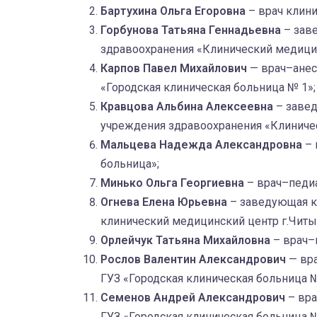
Бартухина Ольга Егоровна
– врач клини
Горбунова Татьяна Геннадьевна
– зав
здравоохранения «Клинический медицин
Карпов Павел Михайлович
— врач–анес
«Городская клиническая больница № 1»;
Кравцова Альбина Алексеевна
– завед
учреждения здравоохранения «Клиничес
Мальцева Надежда Александровна
– 
больница»;
Минько Ольга Георгиевна
– врач–педиа
Огнева Елена Юрьевна
– заведующая кл
клинический медицинский центр г.Читы
Орлейчук Татьяна Михайловна
– врач–
Рослов Валентин Александрович
— вра
ГУЗ «Городская клиническая больница №
Семенов Андрей Александрович
– вра
ГУЗ «Городская клиническая больница №