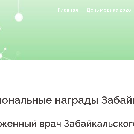
Главная
День медика 2020
ональные награды Забайк
женный врач Забайкальског