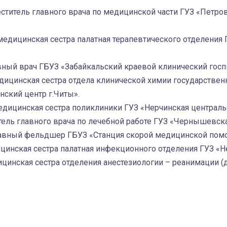
еститель главного врача по медицинской части ГУЗ «Петро
медицинская сестра палатная терапевтического отделения 
вный врач ГБУЗ «Забайкальский краевой клинический госп
дицинская сестра отдела клинической химии государстве
ский центр г.Читы».
дицинская сестра поликлиники ГУЗ «Нерчинская централь
ель главного врача по лечебной работе ГУЗ «Чернышевска
авный фельдшер ГБУЗ «Станция скорой медицинской пом
инская сестра палатная инфекционного отделения ГУЗ «Н
цинская сестра отделения анестезиологии – реанимации 