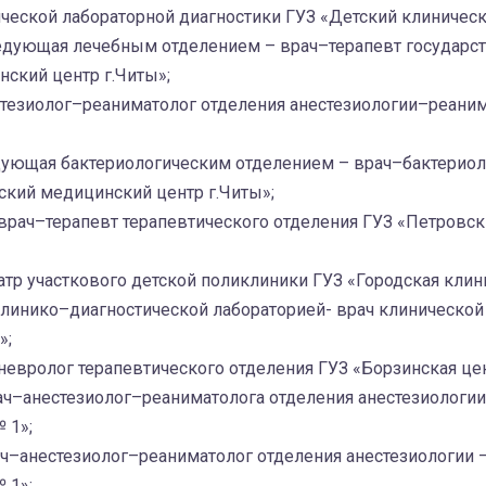
ческой лабораторной диагностики ГУЗ «Детский клиническ
едующая лечебным отделением – врач–терапевт государс
ский центр г.Читы»;
тезиолог–реаниматолог отделения анестезиологии–реани
ующая бактериологическим отделением – врач–бактериол
кий медицинский центр г.Читы»;
врач–терапевт терапевтического отделения ГУЗ «Петровск
тр участкового детской поликлиники ГУЗ «Городская клин
инико–диагностической лабораторией- врач клинической 
»;
невролог терапевтического отделения ГУЗ «Борзинская цен
ч–анестезиолог–реаниматолога отделения анестезиологи
 1»;
ч–анестезиолог–реаниматолог отделения анестезиологии 
 1»;